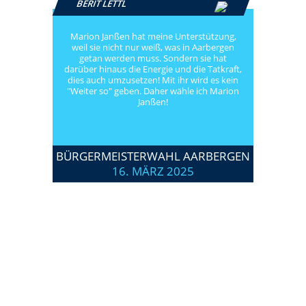
BERIT LETTL
Marion Janßen hat meine Unterstützung,
weil sie nicht nur weiß, was in Aarbergen
getan werden muss. Sondern sie hat
darüber hinaus die Energie und die Tatkraft,
dies auch umzusetzen! Mit ihr wird es kein
"Weiter so" geben. Daher wähle ich Marion
Janßen!
BÜRGERMEISTERWAHL AARBERGEN
16. MÄRZ 2025