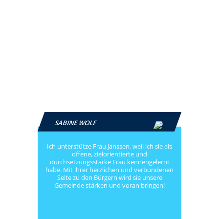
SABINE WOLF
Ich unterstütze Frau Janssen, weil ich sie als
offene, zielorientierte und
durchsetzungsstarke Frau kennengelernt
habe. Mit ihrer herzlichen und verbundenen
Seite zu den Bürgern wird sie unsere
Gemeinde stärken und voran bringen!