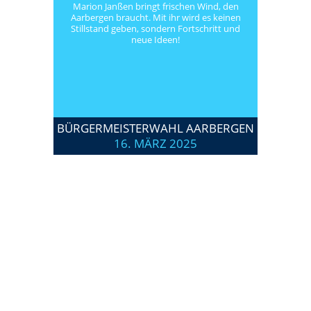
Marion Janßen bringt frischen Wind, den
Aarbergen braucht. Mit ihr wird es keinen
Stillstand geben, sondern Fortschritt und
neue Ideen!
BÜRGERMEISTERWAHL AARBERGEN
16. MÄRZ 2025