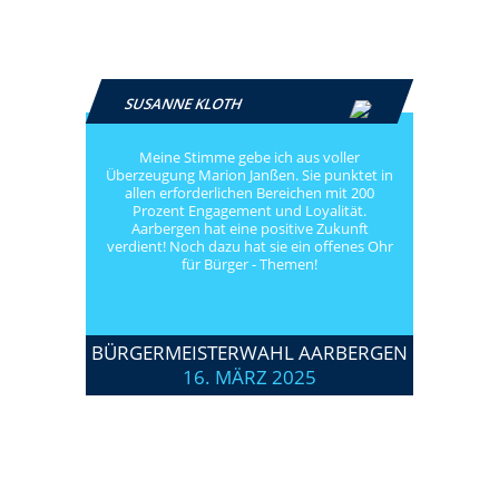
SUSANNE KLOTH
Meine Stimme gebe ich aus voller
Überzeugung Marion Janßen. Sie punktet in
allen erforderlichen Bereichen mit 200
Prozent Engagement und Loyalität.
Aarbergen hat eine positive Zukunft
verdient! Noch dazu hat sie ein offenes Ohr
für Bürger - Themen!
BÜRGERMEISTERWAHL AARBERGEN
16. MÄRZ 2025