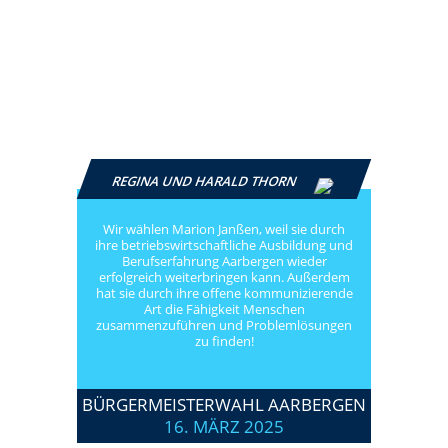
REGINA UND HARALD THORN
Wir wählen Marion Janßen, weil sie durch
ihre betriebswirtschaftliche Ausbildung und
Berufserfahrung Aarbergen wieder
erfolgreich weiterbringen kann. Außerdem
hat sie durch ihre offene kommunizierende
Art die Fähigkeit Menschen
zusammenzuführen und Problemlösungen
zu finden!
BÜRGERMEISTERWAHL AARBERGEN
16. MÄRZ 2025