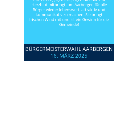
Herzblut mitbringt, um Aarbergen für alle
Bürger wieder lebenswert, attraktiv und
kommunikativ zu machen. Sie bringt
frischen Wind mit und ist ein Gewinn für die
Gemeinde!
BÜRGERMEISTERWAHL AARBERGEN
16. MÄRZ 2025