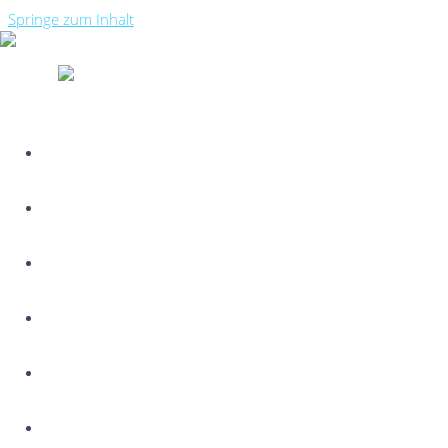
Springe zum Inhalt
START
ÜBER MICH
MEINE ZIELE
AKTUELLES
TERMINE
KONTAKT