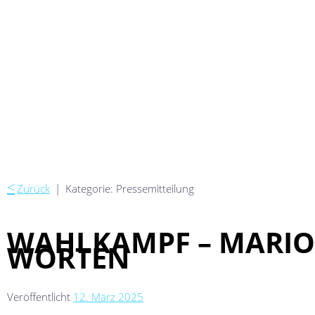
<
Zurück
|
Kategorie: Pressemitteilung
WAHLKAMPF – MARION
WORTEN
Veröffentlicht
12. März 2025