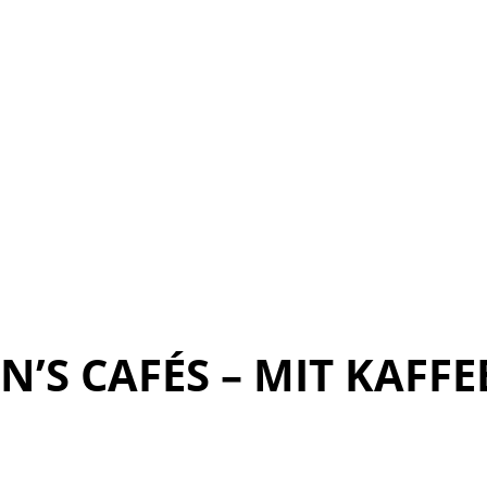
’S CAFÉS – MIT KAFF