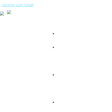
Springe zum Inhalt
START
ÜBER
MICH
MEINE
ZIELE
AKTUELLES